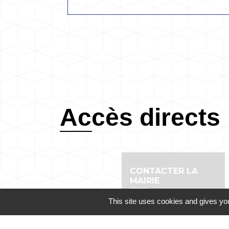
Accès directs
CONTACTER LA
MAIRIE
This site uses cookies and gives you
email