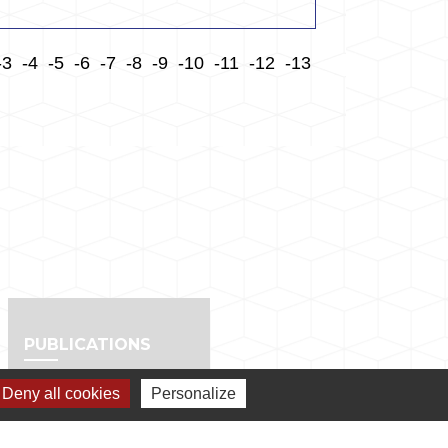
-3
-4
-5
-6
-7
-8
-9
-10
-11
-12
-13
PUBLICATIONS
info
Deny all cookies
Personalize