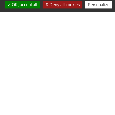
11 rue des Ecoles - 57850 Schaeferhof
OK, accept all
Deny all cookies
Personalize
Tél : 06 21 10 75 14
Chorale paroissiale de Dabo
Présidente : Geneviève SCHWALLER
57a rue du Chateau - 57850 Dabo
Tél : 03 87 07 47 10
Chorale paroissiale de Hellert
Présidente : Béatrice SCHLACHTER
6 rue des Mésanges - 57850 Hellert
Tél : 03 87 08 83 11