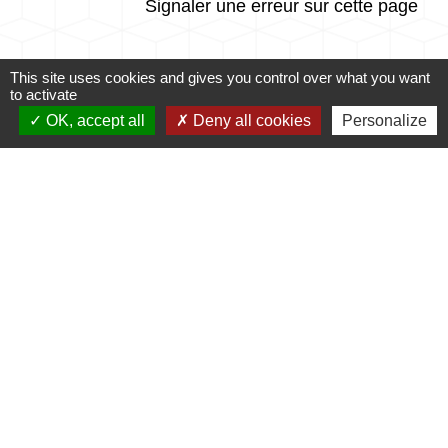
Signaler une erreur sur cette page
This site uses cookies and gives you control over what you want
to activate
OK, accept all
Deny all cookies
Personalize
Accès directs
CONTACTER LA
MES DÉMARCHES
MAIRIE
ADMINISTRATIVES
email
account_balance
NUMÉROS UTILES
PUBLICATIONS
perm_phone_msg
info