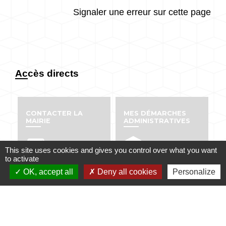
Signaler une erreur sur cette page
Accès directs
CONTACTER LA
MES DÉMARCHES
MAIRIE
ADMINISTRATIVES
email
account_balance
This site uses cookies and gives you control over what you want
to activate
OK, accept all
Deny all cookies
Personalize
NUMÉROS UTILES
PUBLICATIONS
perm_phone_msg
info