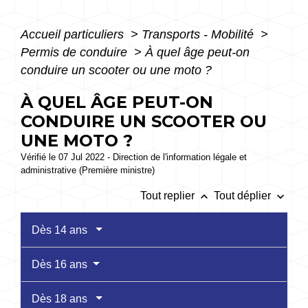
Accueil particuliers
>
Transports - Mobilité
>
Permis de conduire
>
À quel âge peut-on
conduire un scooter ou une moto ?
À QUEL ÂGE PEUT-ON
CONDUIRE UN SCOOTER OU
UNE MOTO ?
Vérifié le 07 Jul 2022 - Direction de l'information légale et
administrative (Première ministre)
keyboard_arrow_up
keyboard_arrow_down
Tout replier
Tout déplier
Dès 14 ans
Dès 16 ans
Dès 18 ans