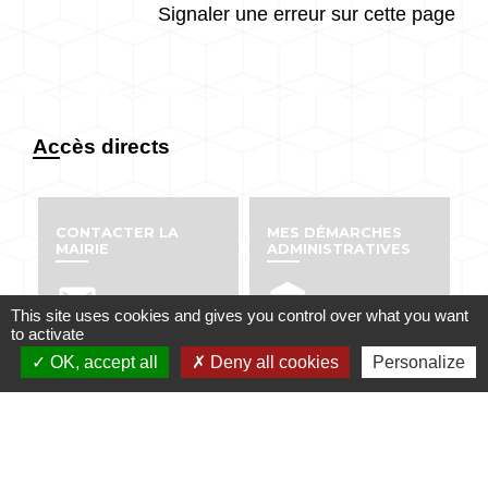
Signaler une erreur sur cette page
Accès directs
CONTACTER LA
MES DÉMARCHES
MAIRIE
ADMINISTRATIVES
email
account_balance
This site uses cookies and gives you control over what you want
to activate
OK, accept all
Deny all cookies
Personalize
NUMÉROS UTILES
PUBLICATIONS
perm_phone_msg
info