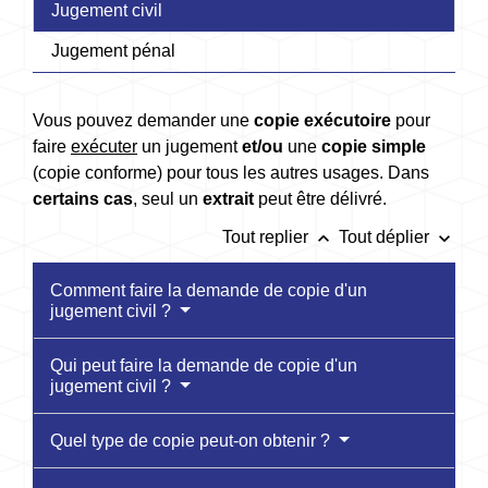
Jugement civil
Jugement pénal
Vous pouvez demander une
copie exécutoire
pour
faire
exécuter
un jugement
et/ou
une
copie simple
(copie conforme) pour tous les autres usages. Dans
certains cas
, seul un
extrait
peut être délivré.
keyboard_arrow_up
keyboard_arrow_down
Tout replier
Tout déplier
Comment faire la demande de copie d'un
jugement civil ?
Qui peut faire la demande de copie d'un
jugement civil ?
Quel type de copie peut-on obtenir ?