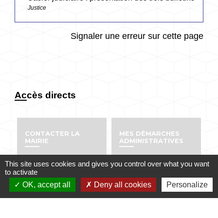
Justice
Signaler une erreur sur cette page
Accès directs
CONTACTER LA
MES DÉMARCHES
MAIRIE
ADMINISTRATIVES
email
account_balance
This site uses cookies and gives you control over what you want
to activate
OK, accept all
Deny all cookies
Personalize
NUMÉROS UTILES
PUBLICATIONS