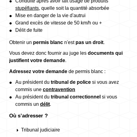
Conduite après avoir fait usage de produits
stupéfiants
, quelle soit la quantité absorbée
Mise en danger de la vie d'autrui
Grand excès de vitesse de 50 km/h ou +
Délit de fuite
Obtenir un
permis blanc
n'est
pas un droit
.
Vous devez donc fournir au juge les
documents qui
justifient votre demande
.
Adressez votre demande
de permis blanc :
Au président du
tribunal de police
si vous avez
commis une
contravention
Au président du
tribunal correctionnel
si vous
commis un
délit
.
Où s’adresser ?
arrow_right
Tribunal judiciaire