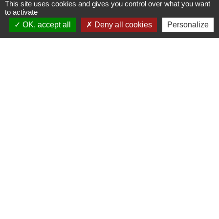
This site uses cookies and gives you control over what you want
to activate
Signaler une erreur sur cette page
OK, accept all
Deny all cookies
Personalize
Accès directs
CONTACTER LA
MES DÉMARCHES
MAIRIE
ADMINISTRATIVES
email
account_balance
NUMÉROS UTILES
PUBLICATIONS