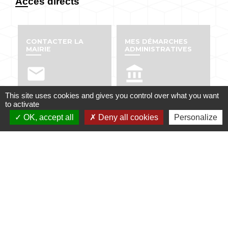
Accès directs
CONTACTER LA
MES DÉMARCHES
MAIRIE
ADMINISTRATIVES
email
account_balance
This site uses cookies and gives you control over what you want
to activate
OK, accept all
Deny all cookies
Personalize
NUMÉROS UTILES
PUBLICATIONS
perm_phone_msg
info
Contacts
Mairie de Dabo
1 place de l'Eglise