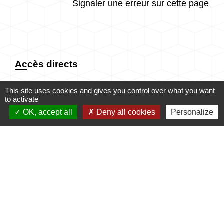
Signaler une erreur sur cette page
Accès directs
This site uses cookies and gives you control over what you want
to activate
CONTACTER LA
MES DÉMARCHES
MAIRIE
ADMINISTRATIVES
OK, accept all
Deny all cookies
Personalize
email
account_balance
NUMÉROS UTILES
PUBLICATIONS
perm_phone_msg
info