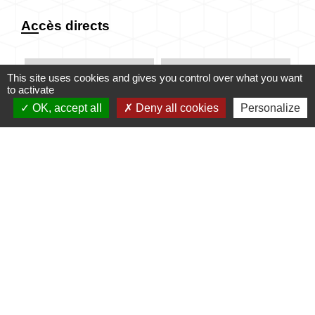
Accès directs
This site uses cookies and gives you control over what you want
CONTACTER LA
MES DÉMARCHES
to activate
MAIRIE
ADMINISTRATIVES
OK, accept all
Deny all cookies
Personalize
email
account_balance
NUMÉROS UTILES
PUBLICATIONS
perm_phone_msg
info
Contacts