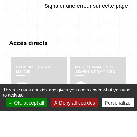
Signaler une erreur sur cette page
Accès directs
CONTACTER LA
MES DÉMARCHES
MAIRIE
ADMINISTRATIVES
email
account_balance
This site uses cookies and gives you control over what you want
to activate
OK, accept all
Deny all cookies
Personalize
NUMÉROS UTILES
PUBLICATIONS
perm_phone_msg
info