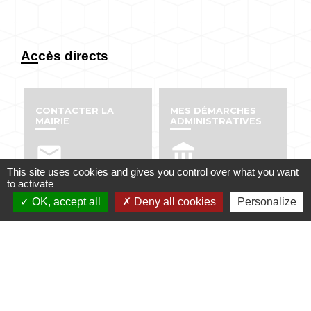
Accès directs
CONTACTER LA
MES DÉMARCHES
MAIRIE
ADMINISTRATIVES
email
account_balance
This site uses cookies and gives you control over what you want
to activate
OK, accept all
Deny all cookies
Personalize
NUMÉROS UTILES
PUBLICATIONS
perm_phone_msg
info