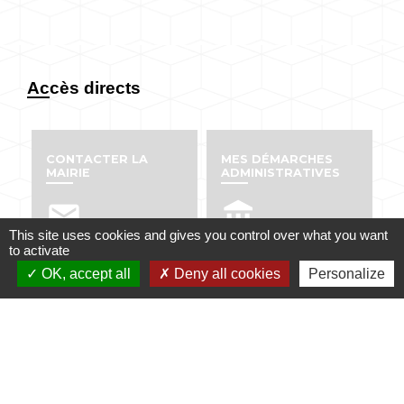
Accès directs
CONTACTER LA
MES DÉMARCHES
MAIRIE
ADMINISTRATIVES
email
account_balance
This site uses cookies and gives you control over what you want
to activate
OK, accept all
Deny all cookies
Personalize
NUMÉROS UTILES
PUBLICATIONS
perm_phone_msg
info