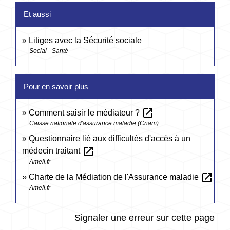
Et aussi
Litiges avec la Sécurité sociale
Social - Santé
Pour en savoir plus
open_in_new
Comment saisir le médiateur ?
Caisse nationale d'assurance maladie (Cnam)
Questionnaire lié aux difficultés d'accès à un
open_in_new
médecin traitant
Ameli.fr
open_in_new
Charte de la Médiation de l'Assurance maladie
Ameli.fr
Signaler une erreur sur cette page