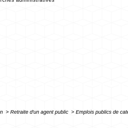
ches administratives
on
>
Retraite d'un agent public
>
Emplois publics de caté