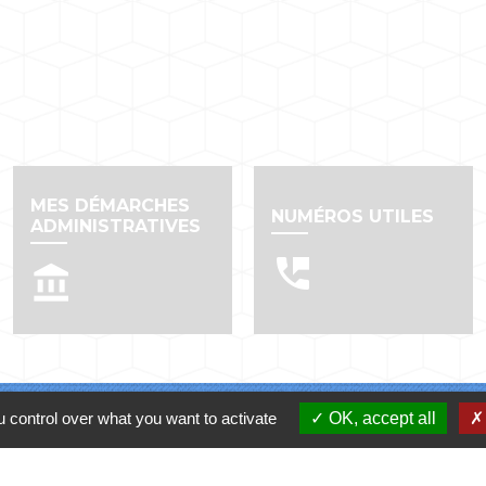
MES DÉMARCHES
NUMÉROS UTILES
ADMINISTRATIVES
perm_phone_msg
account_balance
 control over what you want to activate
OK, accept all