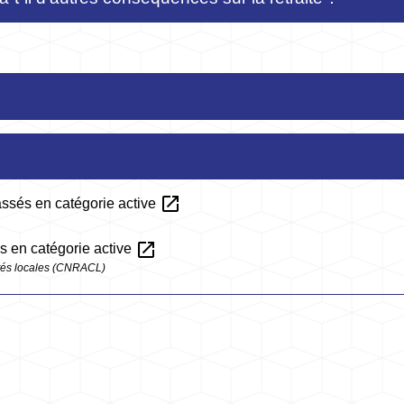
open_in_new
lassés en catégorie active
open_in_new
és en catégorie active
vités locales (CNRACL)