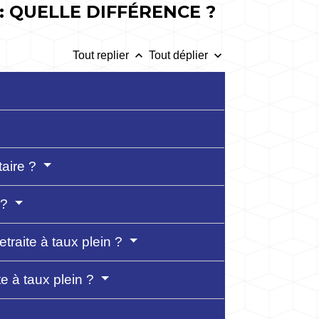
: QUELLE DIFFÉRENCE ?
keyboard_arrow_up
keyboard_arrow_down
Tout replier
Tout déplier
taire ?
 ?
etraite à taux plein ?
te à taux plein ?