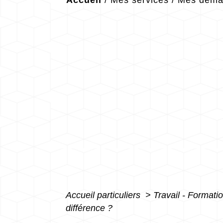
Accueil
/
Mes services
/
Mes démar
Accueil particuliers
>
Travail - Formati
différence ?