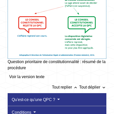
Question prioritaire de constitutionnalité : résumé de la
procédure
Voir la version texte
keyboard_arrow_up
keyboard_arrow_down
Tout replier
Tout déplier
Qu'est-ce qu'une QPC ?
Conditions