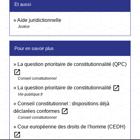
Et aussi
Aide juridictionnelle
Justice
Pour en savoir plus
La question prioritaire de constitutionnalité (QPC)
open_in_new
Conseil constitutionnel
open_in_new
La question prioritaire de constitutionnalité
Vie-publique.fr
Conseil constitutionnel : dispositions déjà
open_in_new
déclarées conformes
Conseil constitutionnel
Cour européenne des droits de l'homme (CEDH)
open_in_new