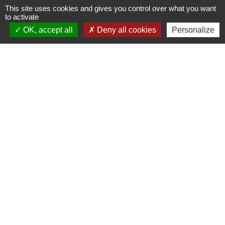
Conseil de l'Europe
This site uses cookies and gives you control over what you want
to activate
OK, accept all
Deny all cookies
Personalize
Signaler une erreur sur cette page
Accès directs
CONTACTER LA
MES DÉMARCHES
MAIRIE
ADMINISTRATIVES
email
account_balance
NUMÉROS UTILES
PUBLICATIONS