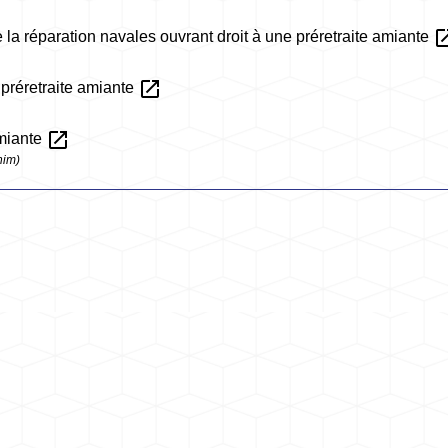
open_i
e la réparation navales ouvrant droit à une préretraite amiante
open_in_new
 préretraite amiante
open_in_new
amiante
nim)