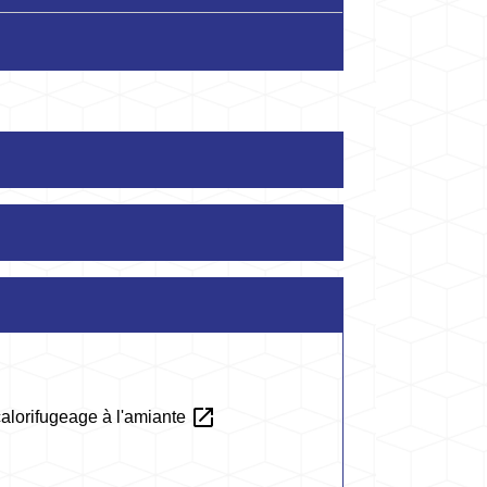
open_in_new
calorifugeage à l'amiante