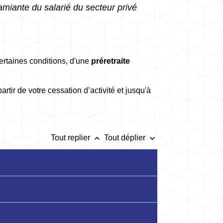
 amiante du salarié du secteur privé
ertaines conditions, d'une
préretraite
artir de votre cessation d’activité et jusqu'à
keyboard_arrow_up
keyboard_arrow_down
Tout replier
Tout déplier