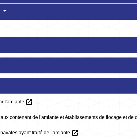
?
open_in_new
ar l'amiante
aux contenant de l'amiante et établissements de flocage et de 
open_in_new
navales ayant traité de l'amiante