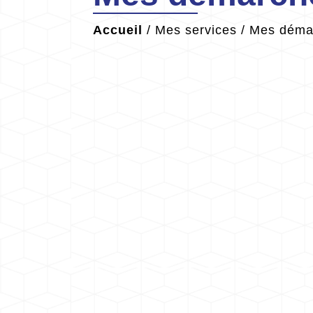
Accueil
/
Mes services
/
Mes démar