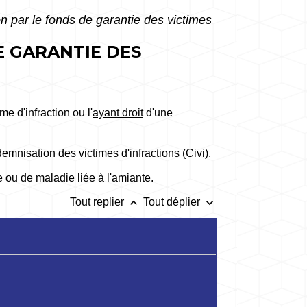
on par le fonds de garantie des victimes
E GARANTIE DES
me d'infraction ou l'
ayant droit
d'une
nisation des victimes d'infractions (Civi).
e ou de maladie liée à l'amiante.
keyboard_arrow_up
keyboard_arrow_down
Tout replier
Tout déplier