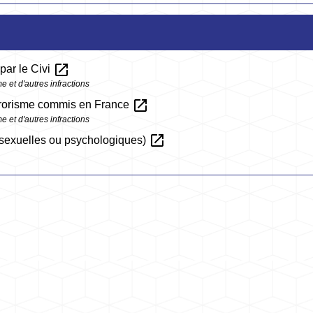
open_in_new
 par le Civi
 et d'autres infractions
open_in_new
errorisme commis en France
 et d'autres infractions
open_in_new
 sexuelles ou psychologiques)