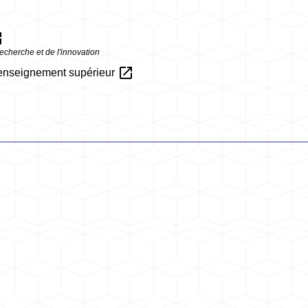
new
echerche et de l'innovation
open_in_new
 l'enseignement supérieur