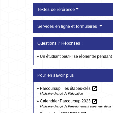
Textes de référence
Services en ligne et formulaires
Questions ? Réponses !
Un étudiant peut-il se réorienter pendant
Pour en savoir plus
open_in_new
Parcoursup : les étapes-clés
Ministère chargé de l'éducation
open_in_new
Calendrier Parcoursup 2023
Ministère chargé de l'enseignement supérieur, de la r