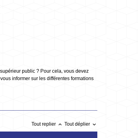
 supérieur public ? Pour cela, vous devez
ous informer sur les différentes formations
keyboard_arrow_up
keyboard_arrow_down
Tout replier
Tout déplier