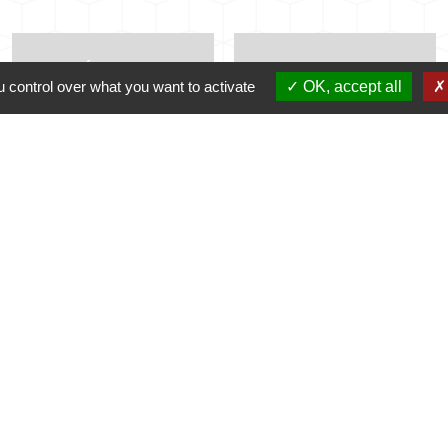
MES DÉMARCHES
NUMÉROS UTILES
 control over what you want to activate
OK, accept all
ADMINISTRATIVES
perm_phone_msg
account_balance