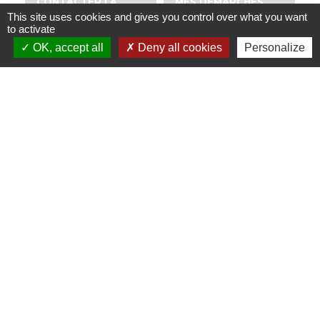
CONTACTER LA
MES DÉMARCHES
MAIRIE
ADMINISTRATIVES
This site uses cookies and gives you control over what you want
to activate
email
account_balance
OK, accept all
Deny all cookies
Personalize
NUMÉROS UTILES
PUBLICATIONS
perm_phone_msg
info
Contacts
Mairie de Dabo
1 place de l'Eglise
57850 Dabo - FRANCE
+33 3 87 07 40 12