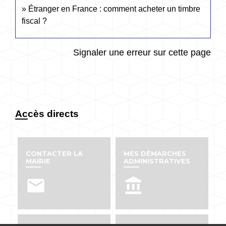
Étranger en France : comment acheter un timbre
fiscal ?
Signaler une erreur sur cette page
Accès directs
CONTACTER LA
MES DÉMARCHES
MAIRIE
ADMINISTRATIVES
email
account_balance