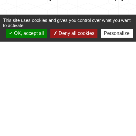
This site uses cookies and gives you control over what you want
to activate
OK, accept all
Deny all cookies
Personalize
Accès directs
CONTACTER LA
MES DÉMARCHES
MAIRIE
ADMINISTRATIVES
email
account_balance
NUMÉROS UTILES
PUBLICATIONS
perm_phone_msg
info