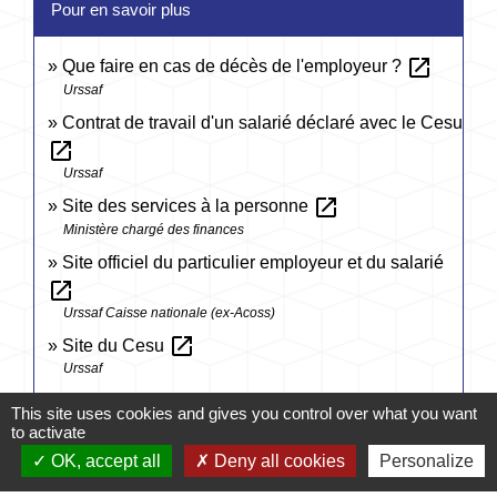
Pour en savoir plus
open_in_new
Que faire en cas de décès de l'employeur ?
Urssaf
Contrat de travail d'un salarié déclaré avec le Cesu
open_in_new
Urssaf
open_in_new
Site des services à la personne
Ministère chargé des finances
Site officiel du particulier employeur et du salarié
open_in_new
Urssaf Caisse nationale (ex-Acoss)
open_in_new
Site du Cesu
Urssaf
This site uses cookies and gives you control over what you want
Signaler une erreur sur cette page
to activate
OK, accept all
Deny all cookies
Personalize