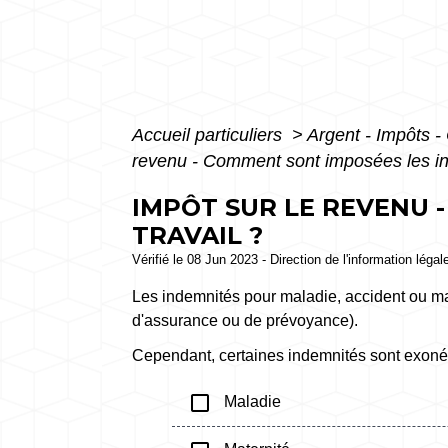
Accueil particuliers
>
Argent - Impôts
revenu - Comment sont imposées les ind
IMPÔT SUR LE REVENU 
TRAVAIL ?
Vérifié le 08 Jun 2023 - Direction de l'information légal
Les indemnités pour maladie, accident ou ma
d'assurance ou de prévoyance).
Cependant, certaines indemnités sont exonéré
check_box_outline_blank
Maladie