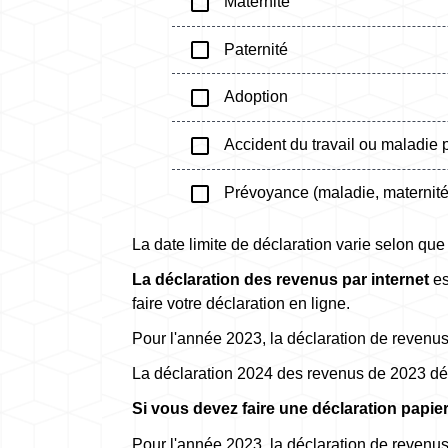
check_box_outline_blank
Maternité
check_box_outline_blank
Paternité
check_box_outline_blank
Adoption
check_box_outline_blank
Accident du travail ou maladie 
check_box_outline_blank
Prévoyance (maladie, maternité, 
La date limite de déclaration varie selon que
La déclaration des revenus par internet
es
faire votre déclaration en ligne.
Pour l'année 2023, la déclaration de revenus
La déclaration 2024 des revenus de 2023 déb
Si vous devez faire une déclaration papie
Pour l'année 2023, la déclaration de revenus