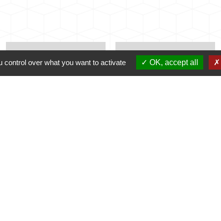
MES DÉMARCHES
 control over what you want to activate
OK, accept all
NUMÉROS UTILES
ADMINISTRATIVES
perm_phone_msg
account_balance