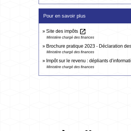
Pour en savoir plus
open_in_new
Site des impôts
Ministère chargé des finances
Brochure pratique 2023 - Déclaration d
Ministère chargé des finances
Impôt sur le revenu : dépliants d'informa
Ministère chargé des finances