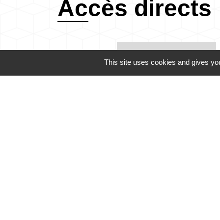
Accès directs
CONTACTER LA
This site uses cookies and gives you
MAIRIE
email
Contacts
Mairie de Dabo
1 place de l'Eglise