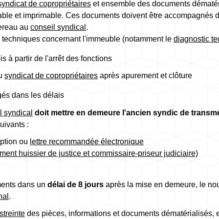
syndicat de copropriétaires
et ensemble des documents dématéria
eable et imprimable. Ces documents doivent être accompagnés d'
dereau au
conseil syndical
.
 techniques concernant l'immeuble (notamment le
diagnostic t
à partir de l'arrêt des fonctions
du
syndicat de copropriétaires
après apurement et clôture
gés dans les délais
l syndical
doit mettre en demeure l'ancien syndic de transm
uivants :
ption ou
lettre recommandée électronique
ent huissier de justice et commissaire-priseur judiciaire)
uments dans un
délai de 8 jours
après la mise en demeure, le nou
nal
.
streinte
des pièces, informations et documents dématérialisés, 