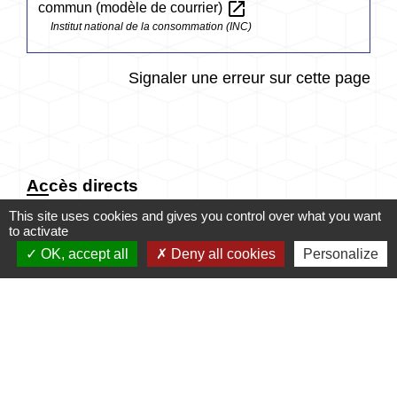
open_in_new
commun (modèle de courrier)
Institut national de la consommation (INC)
Signaler une erreur sur cette page
Accès directs
This site uses cookies and gives you control over what you want
to activate
OK, accept all
Deny all cookies
Personalize
CONTACTER LA
MES DÉMARCHES
MAIRIE
ADMINISTRATIVES
email
account_balance
NUMÉROS UTILES
PUBLICATIONS