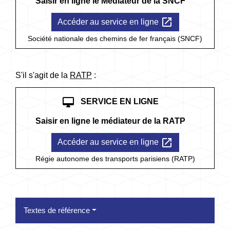
Saisir en ligne le Médiateur de la SNCF
open_in_new
Accéder au service en ligne
Société nationale des chemins de fer français (SNCF)
S'il s'agit de la
RATP
:
desktop_mac
SERVICE EN LIGNE
Saisir en ligne le médiateur de la RATP
open_in_new
Accéder au service en ligne
Régie autonome des transports parisiens (RATP)
Textes de référence