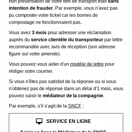
non présentation de votre titre de transport était
sans
intention de frauder
. Par exemple, vous n'avez pas
pu composter votre ticket car les bornes de
compostage ne fonctionnaient pas.
Vous avez
3 mois
pour adresser une réclamation
auprès du
service clientèle du transporteur
par lettre
recommandée avec avis de réception (son adresse
figure sur votre amende).
Vous pouvez vous aider d'un
modèle de lettre
pour
rédiger votre courrier.
Si vous n'êtes pas satisfait de la réponse ou si vous
n'obtenez pas de réponse dans un délai d'1 mois, vous
pouvez saisir le
médiateur de la compagnie
.
Par exemple, s'il s'agit de la
SNCF
:
desktop_mac
SERVICE EN LIGNE