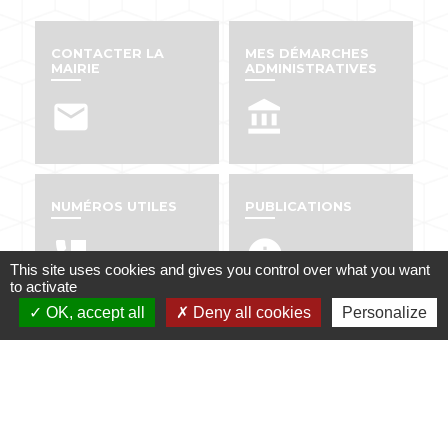
CONTACTER LA
MES DÉMARCHES
MAIRIE
ADMINISTRATIVES
email
account_balance
NUMÉROS UTILES
PUBLICATIONS
perm_phone_msg
info
This site uses cookies and gives you control over what you want
to activate
OK, accept all
Deny all cookies
Personalize
Contacts
Mairie de Dabo
1 place de l'Eglise
57850 Dabo - FRANCE