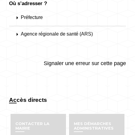
Où s’adresser ?
arrow_right
Préfecture
arrow_right
Agence régionale de santé (ARS)
Signaler une erreur sur cette page
Accès directs
CONTACTER LA
MES DÉMARCHES
MAIRIE
ADMINISTRATIVES