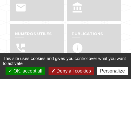
email
account_balance
NUMÉROS UTILES
PUBLICATIONS
perm_phone_msg
info
This site uses cookies and gives you control over what you want
to activate
OK, accept all
Deny all cookies
Personalize
Contacts
Mairie de Dabo
1 place de l'Eglise
57850 Dabo - FRANCE
+33 3 87 07 40 12