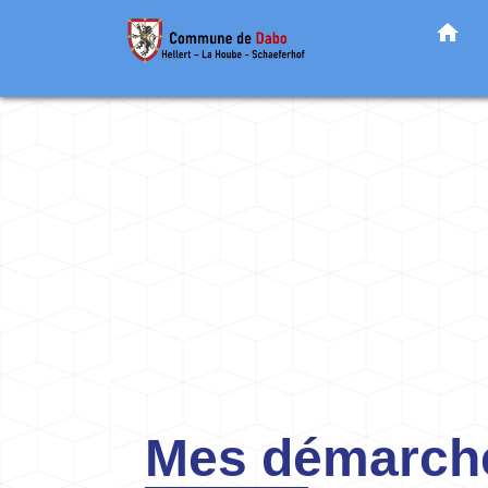
home
Mes démarche