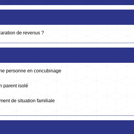
claration de revenus ?
d'une personne en concubinage
n parent isolé
ent de situation familiale