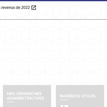
open_in_new
es revenus de 2022
MES DÉMARCHES
NUMÉROS UTILES
ADMINISTRATIVES