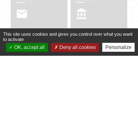
email
account_balance
This site uses cookies and gives you control over what you want
to activate
NUMÉROS UTILES
PUBLICATIONS
OK, accept all
Deny all cookies
Personalize
perm_phone_msg
info
Contacts
Mairie de Dabo
1 place de l'Eglise
57850 Dabo - FRANCE
+33 3 87 07 40 12