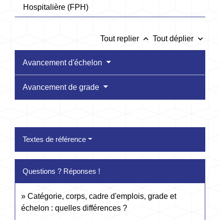
Hospitalière (FPH)
keyboard_arrow_up
keyboard_arrow_down
Tout replier
Tout déplier
Avancement d'échelon
Avancement de grade
Textes de référence
Questions ? Réponses !
Catégorie, corps, cadre d'emplois, grade et
échelon : quelles différences ?