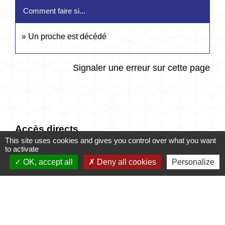
Comment faire si...
Un proche est décédé
Signaler une erreur sur cette page
Accès directs
This site uses cookies and gives you control over what you want
to activate
OK, accept all
Deny all cookies
Personalize
CONTACTER LA
MES DÉMARCHES
MAIRIE
ADMINISTRATIVES
email
account_balance