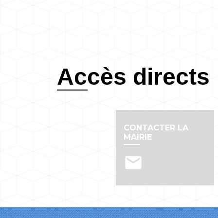
Accès directs
CONTACTER LA
MAIRIE
email