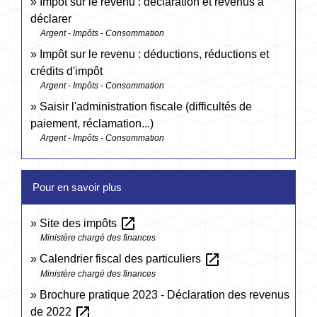
Impôt sur le revenu : déclaration et revenus à
déclarer
Argent - Impôts - Consommation
Impôt sur le revenu : déductions, réductions et
crédits d'impôt
Argent - Impôts - Consommation
Saisir l'administration fiscale (difficultés de
paiement, réclamation...)
Argent - Impôts - Consommation
Pour en savoir plus
open_in_new
Site des impôts
Ministère chargé des finances
open_in_new
Calendrier fiscal des particuliers
Ministère chargé des finances
Brochure pratique 2023 - Déclaration des revenus
open_in_new
de 2022