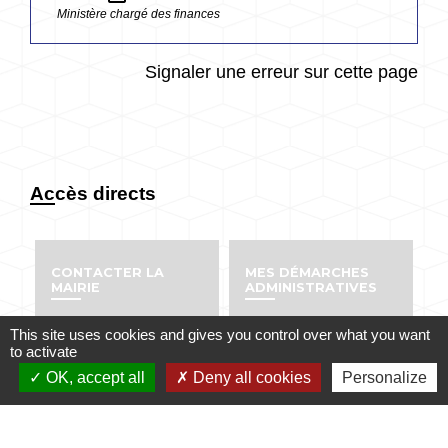
Ministère chargé des finances
Signaler une erreur sur cette page
Accès directs
CONTACTER LA
MES DÉMARCHES
MAIRIE
ADMINISTRATIVES
email
account_balance
This site uses cookies and gives you control over what you want
to activate
OK, accept all
Deny all cookies
Personalize
NUMÉROS UTILES
PUBLICATIONS