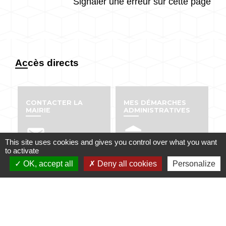
Signaler une erreur sur cette page
Accès directs
CONTACTER LA
MES DÉMARCHES
MAIRIE
ADMINISTRATIVES
email
account_balance
This site uses cookies and gives you control over what you want
to activate
OK, accept all
Deny all cookies
Personalize
NUMÉROS UTILES
PUBLICATIONS
perm_phone_msg
info