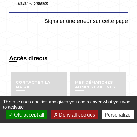
Travail - Formation
Signaler une erreur sur cette page
Accès directs
CONTACTER LA
MES DÉMARCHES
MAIRIE
ADMINISTRATIVES
email
account_balance
This site uses cookies and gives you control over what you want
to activate
OK, accept all
Deny all cookies
Personalize
NUMÉROS UTILES
PUBLICATIONS