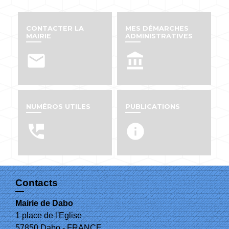
CONTACTER LA
MES DÉMARCHES
MAIRIE
ADMINISTRATIVES
email
account_balance
NUMÉROS UTILES
PUBLICATIONS
perm_phone_msg
info
Contacts
Mairie de Dabo
1 place de l'Eglise
57850 Dabo - FRANCE