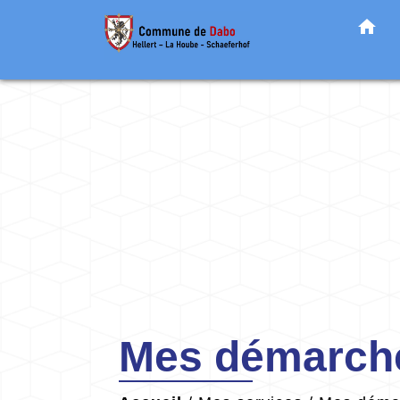
home
Mes démarche