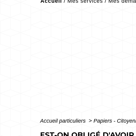
Accueil
/
Mes services
/
Mes démar
Accueil particuliers
>
Papiers - Citoyen
EST-ON OBLIGÉ D'AVOIR