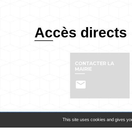
Accès directs
CONTACTER LA
MAIRIE
email
This site uses cookies and gives you
Contacts