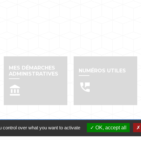
MES DÉMARCHES
NUMÉROS UTILES
ADMINISTRATIVES
perm_phone_msg
account_balance
 control over what you want to activate
OK, accept all