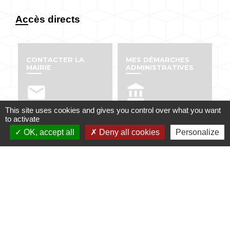
Accès directs
CONTACTER LA
MES DÉMARCHES
MAIRIE
ADMINISTRATIVES
email
account_balance
This site uses cookies and gives you control over what you want
to activate
OK, accept all
Deny all cookies
Personalize
NUMÉROS UTILES
PUBLICATIONS
perm_phone_msg
info
Contacts