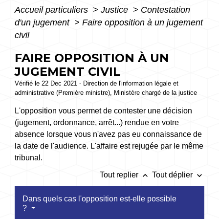
Accueil particuliers
>
Justice
>
Contestation
d'un jugement
>
Faire opposition à un jugement
civil
FAIRE OPPOSITION À UN
JUGEMENT CIVIL
Vérifié le 22 Dec 2021 - Direction de l'information légale et
administrative (Première ministre), Ministère chargé de la justice
L'opposition vous permet de contester une décision
(jugement, ordonnance, arrêt...) rendue en votre
absence lorsque vous n'avez pas eu connaissance de
la date de l'audience. L'affaire est rejugée par le même
tribunal.
keyboard_arrow_up
keyboard_arrow_down
Tout replier
Tout déplier
Dans quels cas l'opposition est-elle possible
?