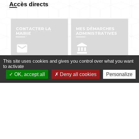
Accès directs
CONTACTER LA
MES DÉMARCHES
MAIRIE
ADMINISTRATIVES
email
account_balance
This site uses cookies and gives you control over what you want
to activate
OK, accept all
Deny all cookies
Personalize
NUMÉROS UTILES
PUBLICATIONS
perm_phone_msg
info
Contacts
Mairie de Dabo