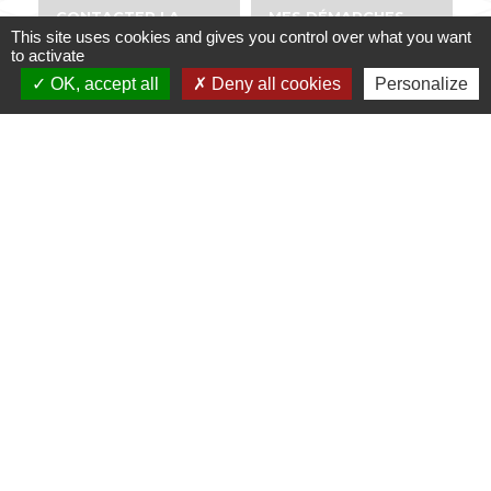
CONTACTER LA
MES DÉMARCHES
MAIRIE
ADMINISTRATIVES
This site uses cookies and gives you control over what you want
to activate
email
account_balance
OK, accept all
Deny all cookies
Personalize
NUMÉROS UTILES
PUBLICATIONS
perm_phone_msg
info
Contacts
Mairie de Dabo
1 place de l'Eglise
57850 Dabo - FRANCE
+33 3 87 07 40 12