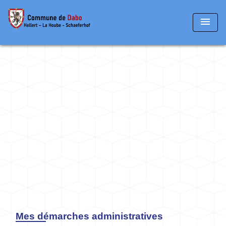
menu
Mes démarches administratives