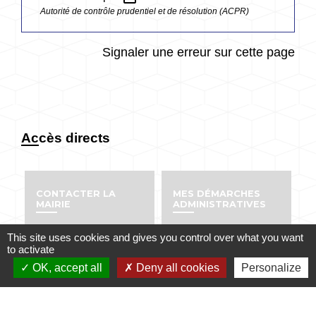
Autorité de contrôle prudentiel et de résolution (ACPR)
Signaler une erreur sur cette page
Accès directs
CONTACTER LA
MES DÉMARCHES
MAIRIE
ADMINISTRATIVES
email
account_balance
This site uses cookies and gives you control over what you want
to activate
OK, accept all
Deny all cookies
Personalize
NUMÉROS UTILES
PUBLICATIONS