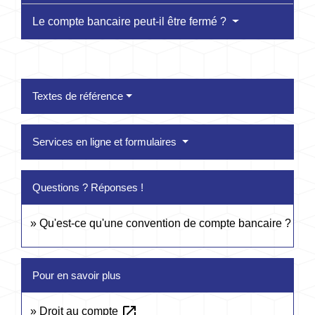
Le compte bancaire peut-il être fermé ?
Textes de référence
Services en ligne et formulaires
Questions ? Réponses !
Qu'est-ce qu'une convention de compte bancaire ?
Pour en savoir plus
open_in_new
Droit au compte