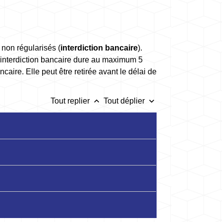
 non régularisés (
interdiction bancaire
).
L'interdiction bancaire dure au maximum 5
caire. Elle peut être retirée avant le délai de
keyboard_arrow_up
keyboard_arrow_down
Tout replier
Tout déplier