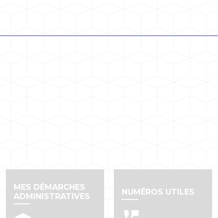
MES DÉMARCHES
NUMÉROS UTILES
ADMINISTRATIVES
perm_phone_msg