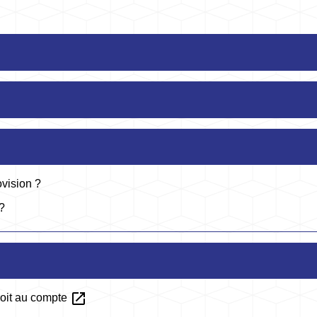
vision ?
?
open_in_new
roit au compte