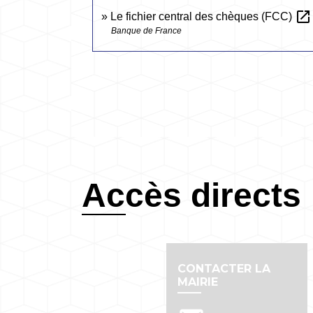
open_in_new
Le fichier central des chèques (FCC)
Banque de France
Accès directs
CONTACTER LA
MAIRIE