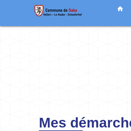
home
Mes démarche