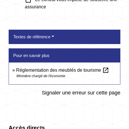
assurance
Textes de référence
Pour en savoir plus
open_in_new
Réglementation des meublés de tourisme
Ministère chargé de l'économie
Signaler une erreur sur cette page
Accès directs