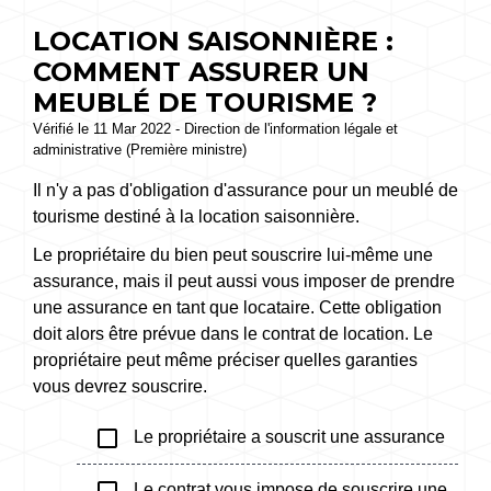
LOCATION SAISONNIÈRE :
COMMENT ASSURER UN
MEUBLÉ DE TOURISME ?
Vérifié le 11 Mar 2022 - Direction de l'information légale et
administrative (Première ministre)
Il n'y a pas d'obligation d'assurance pour un meublé de
tourisme destiné à la location saisonnière.
Le propriétaire du bien peut souscrire lui-même une
assurance, mais il peut aussi vous imposer de prendre
une assurance en tant que locataire. Cette obligation
doit alors être prévue dans le contrat de location. Le
propriétaire peut même préciser quelles garanties
vous devrez souscrire.
check_box_outline_blank
Le propriétaire a souscrit une assurance
check_box_outline_blank
Le contrat vous impose de souscrire une