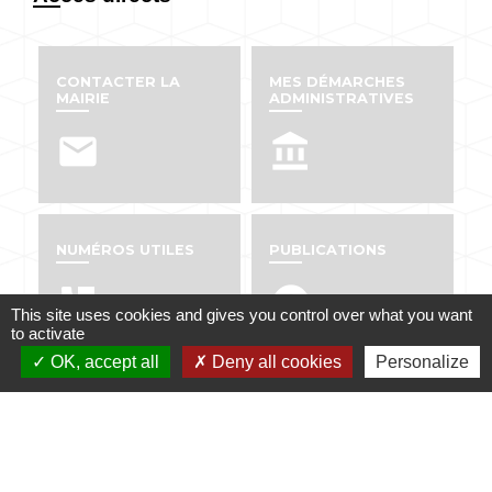
CONTACTER LA
MES DÉMARCHES
MAIRIE
ADMINISTRATIVES
email
account_balance
NUMÉROS UTILES
PUBLICATIONS
perm_phone_msg
info
This site uses cookies and gives you control over what you want
to activate
OK, accept all
Deny all cookies
Personalize
Contacts
Mairie de Dabo
1 place de l'Eglise