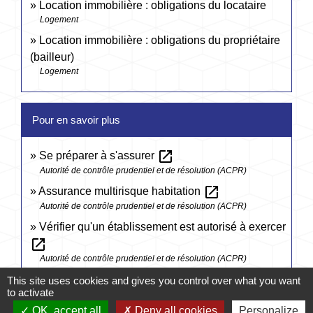
Location immobilière : obligations du locataire
Logement
Location immobilière : obligations du propriétaire
(bailleur)
Logement
Pour en savoir plus
open_in_new
Se préparer à s'assurer
Autorité de contrôle prudentiel et de résolution (ACPR)
open_in_new
Assurance multirisque habitation
Autorité de contrôle prudentiel et de résolution (ACPR)
Vérifier qu'un établissement est autorisé à exercer
open_in_new
Autorité de contrôle prudentiel et de résolution (ACPR)
This site uses cookies and gives you control over what you want
to activate
Signaler une erreur sur cette page
OK, accept all
Deny all cookies
Personalize