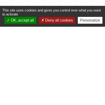
This site uses cookies and gives you control over what you want
to activate
Accès directs
OK, accept all
Deny all cookies
Personalize
CONTACTER LA
MES DÉMARCHES
MAIRIE
ADMINISTRATIVES
email
account_balance
NUMÉROS UTILES
PUBLICATIONS
perm_phone_msg
info