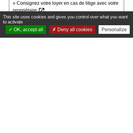
Consignez votre loyer en cas de litige avec votre
open_in_new
propriétaire
This site uses cookies and gives you control over what you want
Caisse des dépôts et consignations (CDC)
to activate
OK, accept all
Deny all cookies
Personalize
Signaler une erreur sur cette page
Accès directs
CONTACTER LA
MES DÉMARCHES
MAIRIE
ADMINISTRATIVES
email
account_balance