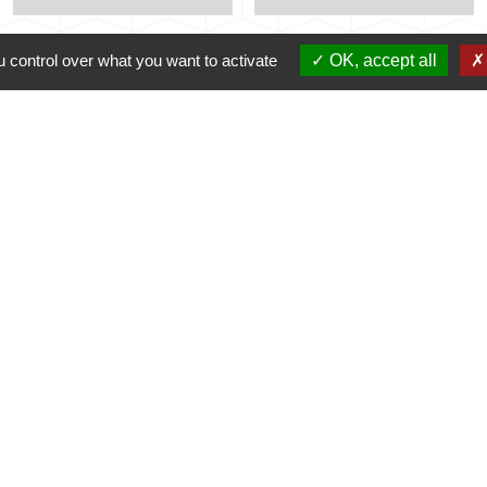
 control over what you want to activate
OK, accept all
alité
-
Accessibilité
-
Plan du site
-
Gestion des cookie