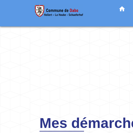
home
Mes démarche