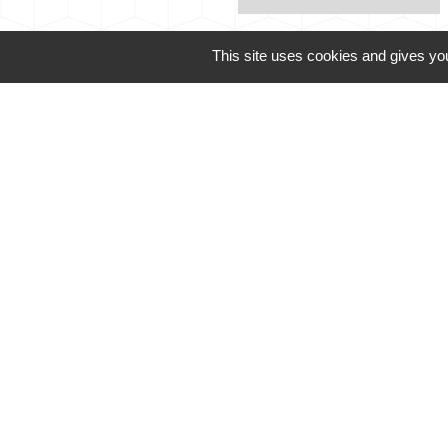
This site uses cookies and gives you
Contacts
Mairie de Dabo
1 place de l'Eglise
57850 Dabo - FRANCE
+33 3 87 07 40 12
Mentions légales
-
Politique de confidenti