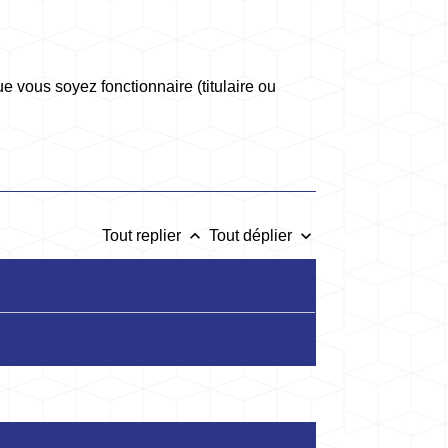
e vous soyez fonctionnaire (titulaire ou
keyboard_arrow_up
keyboard_arrow_down
Tout replier
Tout déplier